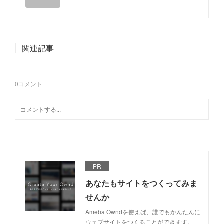
関連記事
0
コメント
PR
あなたもサイトをつくってみま
せんか
Ameba Owndを使えば、誰でもかんたんに
ウェブサイトをつくることができます。