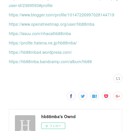
user-id/2369593#profile
https://www.blogger.com/profile/10147226997028144719
https://www.openstreetmap.org/user/hb88mba
https://issuu.com/nhacaihb88mba
https://profile.hatena.ne.jp/hb88mba/
https://hb88mba4.wordpress.com/
https://hb88mba.bandcamp.com/album/hb88
hb88mba's Ownd
フォロー