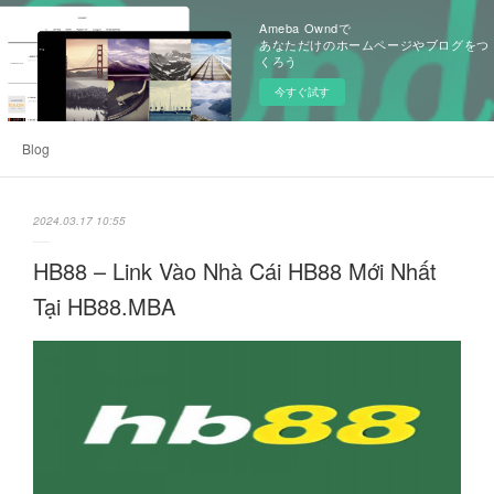
Ameba Owndで
あなただけのホームページやブログをつ
くろう
今すぐ試す
Blog
2024.03.17 10:55
HB88 – Link Vào Nhà Cái HB88 Mới Nhất
Tại HB88.MBA