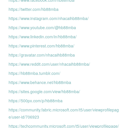
https://www.facebook.com/hb88mba/
https://twitter.com/hb88mba
https://www.instagram.com/nhacaihb88mba/
https://www.youtube.com/@hb88mba
https://www.linkedin.com/in/hb88mba/
https://www.pinterest.com/hb88mba/
https://gravatar.com/nhacaihb88mba
https://www.reddit.com/user/nhacaihb88mba/
https://hb88mba.tumblr.com/
https://www.behance.net/hb88mba
https://sites.google.com/view/hb88mba/
https://500px.com/p/hb88mba
https://community.fabric.microsoft.com/t5/user/viewprofilepag
e/user-id/706923
https://techcommunity.microsoft.com/t5/user/viewprofilepage/